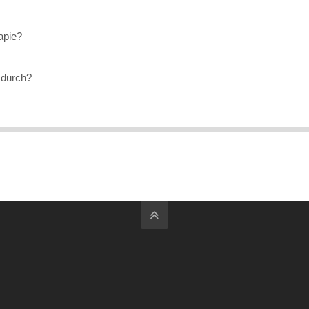
apie?
 durch?