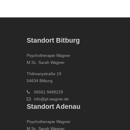
Standort Bitburg
Psychotherapie Wagner
M.Sc. Sarah Wagner
Thilmanystraße 19
54634 Bitburg
06561 9488229
info@pt-wagner.de
Standort Adenau
Psychotherapie Wagner
M.Sc. Sarah Wagner